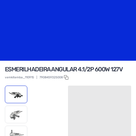
ESMERILHADEIRA ANGULAR 4.1/2P 600W 127V
vemkitemba_110915
|
7908459325008