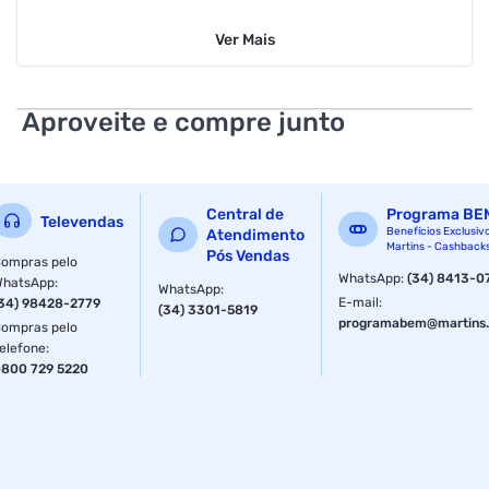
Ver
Mais
Aproveite e compre junto
Central de
Programa BE
Televendas
Benefícios Exclusiv
Atendimento
Martins - Cashback
Pós Vendas
ompras pelo
WhatsApp
:
(34) 8413-0
WhatsApp
:
WhatsApp
:
E-mail
:
34) 98428-2779
(34) 3301-5819
programabem@martins.
ompras pelo
elefone
:
800 729 5220