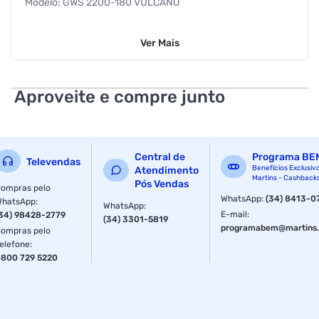
Modelo: GWS 2200-180 VULCANO
Marca: Bosch
Ver
Mais
Cor: Azul
Material: Poliamida, metal e elastômero
Aproveite e compre junto
Potência: 2200W
Alimentação: 110V ou 220V
Central de
Programa BE
Televendas
Especificações:
Benefícios Exclusiv
Atendimento
Martins - Cashback
Pós Vendas
ompras pelo
Potência de 2200W
WhatsApp
:
(34) 8413-0
WhatsApp
:
WhatsApp
:
E-mail
:
34) 98428-2779
(34) 3301-5819
Capa de proteção de 7" / 180 mm com trava
programabem@martins.
ompras pelo
elefone
:
Interruptor Tri-Control
800 729 5220
Ideal para serralheiros, pedreiros, pequenas e médias
indústrias