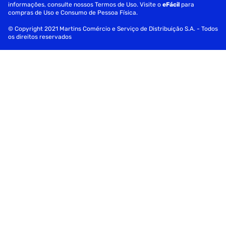
informações, consulte nossos Termos de Uso. Visite o
eFácil
para
compras de Uso e Consumo de Pessoa Física.
© Copyright 2021 Martins Comércio e Serviço de Distribuição S.A. - Todos
os direitos reservados