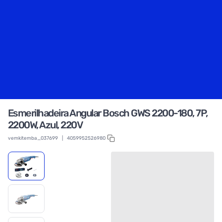
Esmerilhadeira Angular Bosch GWS 2200-180, 7P,
2200W, Azul, 220V
vemkitemba_037699
|
4059952526980