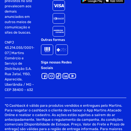
previstos no site
Dimensões:
prevalecem aos
demais
Produto (AxLxP): 13,7 x 11,1 x 53,0 cm
anunciados em
outros meios de
Garantia: 1 ano (Ofertada pelo Fabricante)
comunicação e
sites de buscas.
Fornecedor: Bosch
Outras formas
CNPJ
43.214.055/0001-
07 | Martins
Comércio e
Siga nossas Redes
Serviço de
Sociais
Distribuição S.A.
Rua Jataí, 1150,
Aparecida,
Uberlândia / MG -
CEP 38400 - 632
*O Cashback é válido para produtos vendidos e entregues pelo Martins.
Para resgatar o cashback o cliente deve baixar o App Martins Atacado
Online e realizar o cadastro. As ações estão sujeitas a saírem do ar
antecipadamente. Verifique o regulamento da campanha. As condições
comerciais (Disponibilidade de Estoque, Preço, Valor do Frete e Prazo de
entrega) são válidas para a região de entrega informada. Para maiores