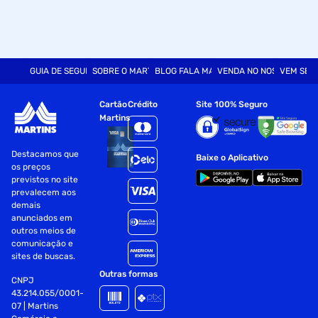
GUIA DE SEGURANÇA
SOBRE O MARTINS
BLOG FALA MART
VENDA NO NOSSO SITE
VEM SER
Cartão
Crédito
Site 100% Seguro
Martins
Destacamos que
Baixe o Aplicativo
os preços
previstos no site
prevalecem aos
demais
anunciados em
outros meios de
comunicação e
sites de buscas.
Outras formas
CNPJ
43.214.055/0001-
07 | Martins