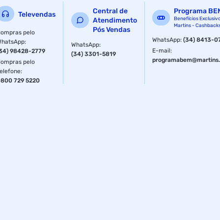
Central de
Programa BE
Televendas
Benefícios Exclusiv
Atendimento
Martins - Cashback
Pós Vendas
ompras pelo
WhatsApp
:
(34) 8413-0
WhatsApp
:
WhatsApp
:
E-mail
:
34) 98428-2779
(34) 3301-5819
programabem@martins.
ompras pelo
elefone
:
800 729 5220