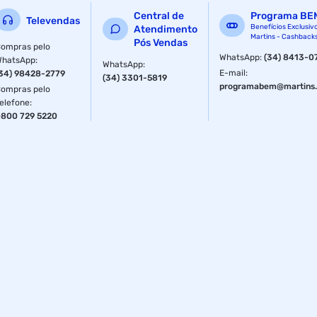
Central de
Programa BE
Televendas
Benefícios Exclusiv
Atendimento
Martins - Cashback
Pós Vendas
ompras pelo
WhatsApp
:
(34) 8413-0
WhatsApp
:
WhatsApp
:
E-mail
:
34) 98428-2779
(34) 3301-5819
programabem@martins.
ompras pelo
elefone
:
800 729 5220