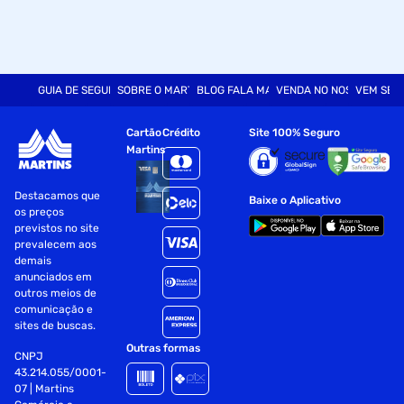
GUIA DE SEGURANÇA
SOBRE O MARTINS
BLOG FALA MART
VENDA NO NOSSO SITE
VEM SER
Cartão
Crédito
Site 100% Seguro
Martins
Destacamos que
Baixe o Aplicativo
os preços
previstos no site
prevalecem aos
demais
anunciados em
outros meios de
comunicação e
sites de buscas.
Outras formas
CNPJ
43.214.055/0001-
07 | Martins