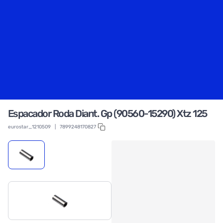
Espacador Roda Diant. Gp (90560-15290) Xtz 125
eurostar_1210509
|
7899248170827