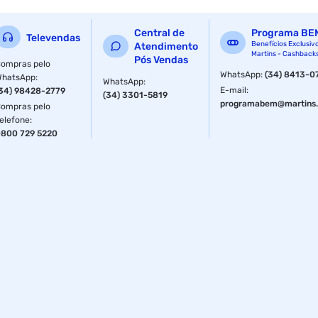
Central de
Programa BE
Televendas
Benefícios Exclusiv
Atendimento
Martins - Cashback
Pós Vendas
ompras pelo
WhatsApp
:
(34) 8413-0
WhatsApp
:
WhatsApp
:
E-mail
:
34) 98428-2779
(34) 3301-5819
programabem@martins.
ompras pelo
elefone
:
800 729 5220