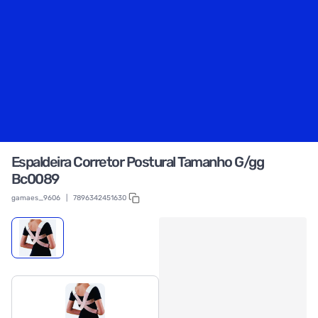
Espaldeira Corretor Postural Tamanho G/gg
Bc0089
gamaes_9606
|
7896342451630