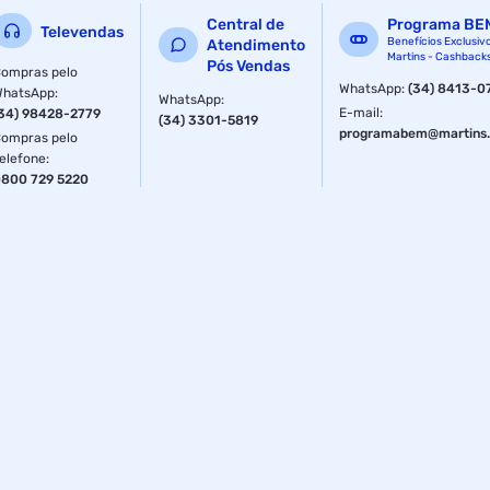
Central de
Programa BE
Televendas
Benefícios Exclusiv
Atendimento
Martins - Cashback
Pós Vendas
ompras pelo
WhatsApp
:
(34) 8413-0
WhatsApp
:
WhatsApp
:
E-mail
:
34) 98428-2779
(34) 3301-5819
programabem@martins.
ompras pelo
elefone
:
800 729 5220