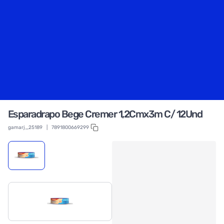
Esparadrapo Bege Cremer 1,2Cmx3m C/ 12Und
gamarj_25189
|
7891800669299