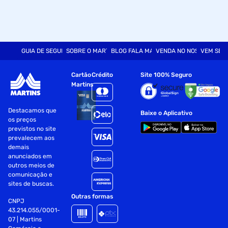
GUIA DE SEGURANÇA
SOBRE O MARTINS
BLOG FALA MART
VENDA NO NOSSO SITE
VEM SER
Cartão
Crédito
Site 100% Seguro
Martins
Destacamos que
Baixe o Aplicativo
os preços
previstos no site
prevalecem aos
demais
anunciados em
outros meios de
comunicação e
sites de buscas.
Outras formas
CNPJ
43.214.055/0001-
07 | Martins