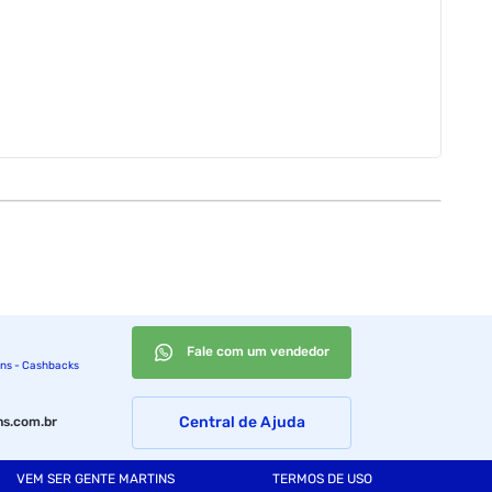
Fale com um vendedor
ins - Cashbacks
Central de Ajuda
s.com.br
VEM SER GENTE MARTINS
TERMOS DE USO