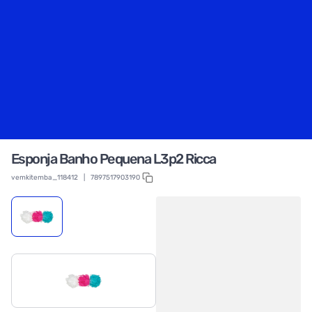
Esponja Banho Pequena L3p2 Ricca
vemkitemba_118412
|
7897517903190