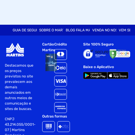
GUIA DE SEGURANÇA
SOBRE O MARTINS
BLOG FALA MART
VENDA NO NOSSO SITE
VEM SER
Cartão
Crédito
Site 100% Seguro
Martins
Destacamos que
Baixe o Aplicativo
os preços
previstos no site
prevalecem aos
demais
anunciados em
outros meios de
comunicação e
sites de buscas.
Outras formas
CNPJ
43.214.055/0001-
07 | Martins