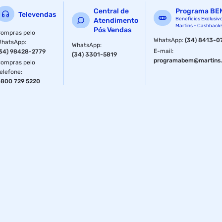
Central de
Programa BE
Televendas
Benefícios Exclusiv
Atendimento
Martins - Cashback
Pós Vendas
ompras pelo
WhatsApp
:
(34) 8413-0
WhatsApp
:
WhatsApp
:
E-mail
:
34) 98428-2779
(34) 3301-5819
programabem@martins.
ompras pelo
elefone
:
800 729 5220