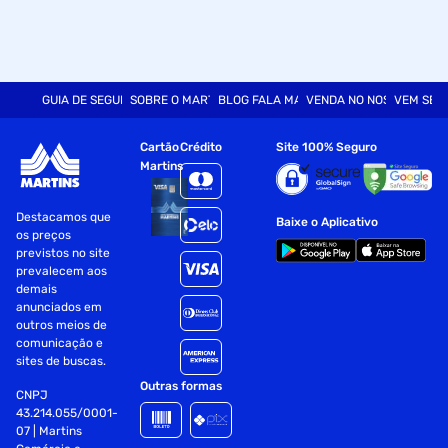
GUIA DE SEGURANÇA
SOBRE O MARTINS
BLOG FALA MART
VENDA NO NOSSO SITE
VEM SER
Cartão
Crédito
Site 100% Seguro
Martins
Destacamos que
Baixe o Aplicativo
os preços
previstos no site
prevalecem aos
demais
anunciados em
outros meios de
comunicação e
sites de buscas.
Outras formas
CNPJ
43.214.055/0001-
07 | Martins