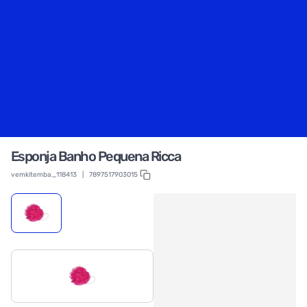
Esponja Banho Pequena Ricca
vemkitemba_118413
|
7897517903015