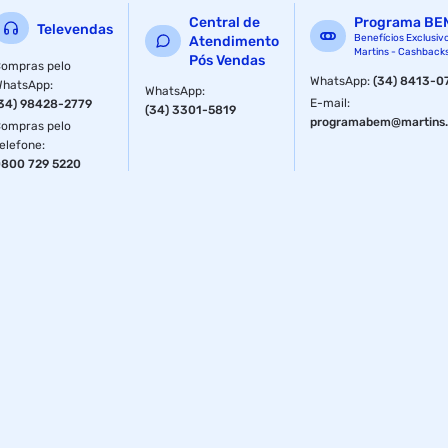
Central de
Programa BE
Televendas
Benefícios Exclusiv
Atendimento
Martins - Cashback
Pós Vendas
ompras pelo
WhatsApp
:
(34) 8413-0
WhatsApp
:
WhatsApp
:
E-mail
:
34) 98428-2779
(34) 3301-5819
programabem@martins.
ompras pelo
elefone
:
800 729 5220