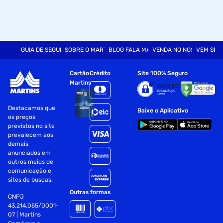
GUIA DE SEGURANÇA
SOBRE O MARTINS
BLOG FALA MART
VENDA NO NOSSO SITE
VEM SER
Cartão
Crédito
Site 100% Seguro
Martins
Destacamos que
Baixe o Aplicativo
os preços
previstos no site
prevalecem aos
demais
anunciados em
outros meios de
comunicação e
sites de buscas.
Outras formas
CNPJ
43.214.055/0001-
07 | Martins