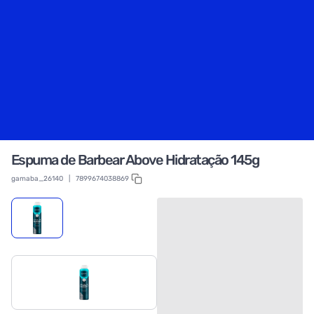
Espuma de Barbear Above Hidratação 145g
gamaba_26140
|
7899674038869