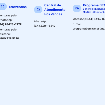
Central de
Programa BE
Televendas
Benefícios Exclusiv
Atendimento
Martins - Cashback
Pós Vendas
ompras pelo
WhatsApp
:
(34) 8413-0
WhatsApp
:
WhatsApp
:
E-mail
:
34) 98428-2779
(34) 3301-5819
programabem@martins.
ompras pelo
elefone
:
800 729 5220