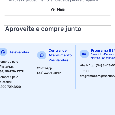
etapas do procedimento: amolece os pelos e prepara a
pele; evita cortes e aumenta o deslize das lâminas; estimula
Ver
Mais
a regeneração da epiderme facial. Sua textura firme e fácil
de espalhar faz com que a lâmina deslize suavemente pelo
rosto, evitando ressecamento e irritação. Além disso, o
produto hidrata a pele por até 24 horas.
Aproveite e compre junto
Especificações
Departamento
Barbearia e Depilação
Central de
Programa BE
Televendas
Benefícios Exclusiv
Atendimento
Martins - Cashback
Pós Vendas
ompras pelo
WhatsApp
:
(34) 8413-0
WhatsApp
:
WhatsApp
:
E-mail
:
34) 98428-2779
(34) 3301-5819
programabem@martins.
ompras pelo
elefone
:
800 729 5220