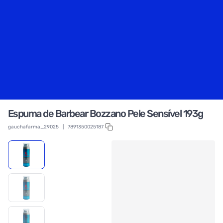
Espuma de Barbear Bozzano Pele Sensível 193g
gauchafarma_29025
|
7891350025187