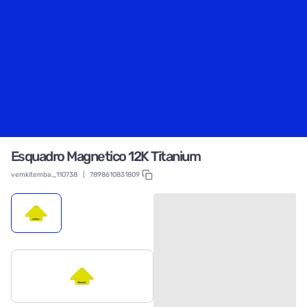
Esquadro Magnetico 12K Titanium
vemkitemba_110738
|
7898610831809