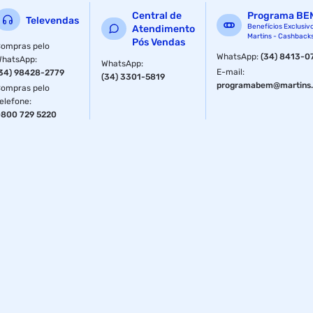
Central de
Programa BE
Televendas
Benefícios Exclusiv
Atendimento
Martins - Cashback
Pós Vendas
ompras pelo
WhatsApp
:
(34) 8413-0
WhatsApp
:
WhatsApp
:
E-mail
:
34) 98428-2779
(34) 3301-5819
programabem@martins.
ompras pelo
elefone
:
800 729 5220