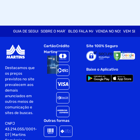
GUIA DE SEGURANÇA
SOBRE O MARTINS
BLOG FALA MART
VENDA NO NOSSO SITE
VEM SER
Cartão
Crédito
Site 100% Seguro
Martins
Destacamos que
Baixe o Aplicativo
os preços
previstos no site
prevalecem aos
demais
anunciados em
outros meios de
comunicação e
sites de buscas.
Outras formas
CNPJ
43.214.055/0001-
07 | Martins