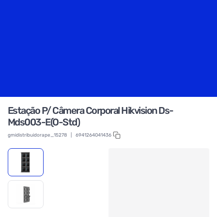
Estação P/ Câmera Corporal Hikvision Ds-
Mds003-E(O-Std)
gmidistribuidorape_15278
|
6941264041436