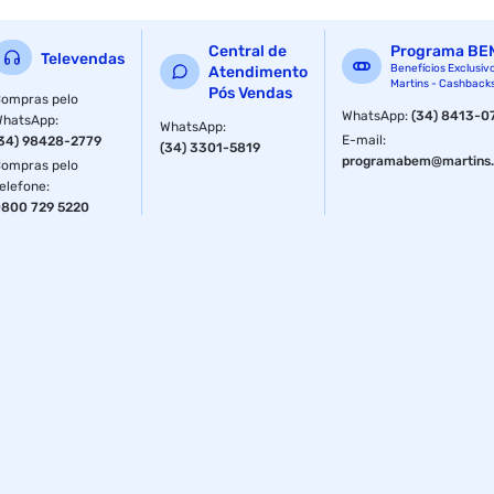
Até 8 câmeras corporais
Central de
Programa BE
Televendas
USB
Benefícios Exclusiv
Atendimento
Martins - Cashback
Pós Vendas
ompras pelo
Mini USB × 8
WhatsApp
:
(34) 8413-0
WhatsApp
:
WhatsApp
:
E-mail
:
34) 98428-2779
(34) 3301-5819
Botão
programabem@martins.
ompras pelo
elefone
:
Seletor de disco
800 729 5220
Peso
4,2 kg (9,26 lb.)