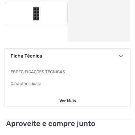
Ficha Técnica
ESPECIFICAÇÕES TÉCNICAS
Características:
Marca: HikVision
Ver
Mais
Modelo: DS-MDS003-E(O-STD)
Especificações:
Aproveite e compre junto
Número de acesso à câmera corporal