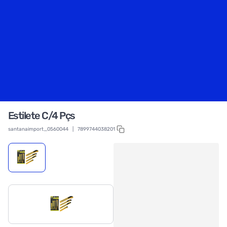
Estilete C/4 Pçs
santanaimport_0560044
|
7899744038201