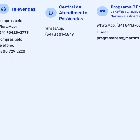
Central de
Programa BE
Televendas
Benefícios Exclusiv
Atendimento
Martins - Cashback
Pós Vendas
ompras pelo
WhatsApp
:
(34) 8413-0
WhatsApp
:
WhatsApp
:
E-mail
:
34) 98428-2779
(34) 3301-5819
programabem@martins.
ompras pelo
elefone
:
800 729 5220