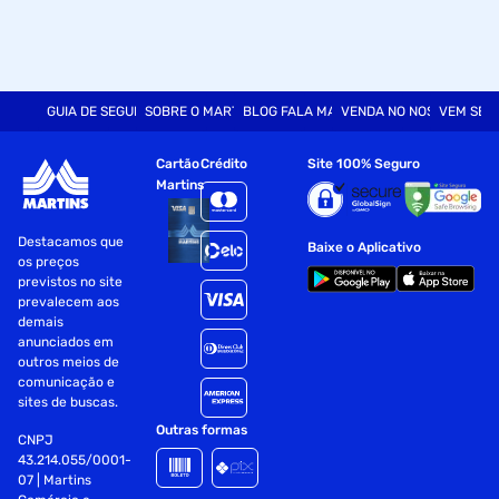
GUIA DE SEGURANÇA
SOBRE O MARTINS
BLOG FALA MART
VENDA NO NOSSO SITE
VEM SER
Cartão
Crédito
Site 100% Seguro
Martins
Destacamos que
Baixe o Aplicativo
os preços
previstos no site
prevalecem aos
demais
anunciados em
outros meios de
comunicação e
sites de buscas.
Outras formas
CNPJ
43.214.055/0001-
07 | Martins