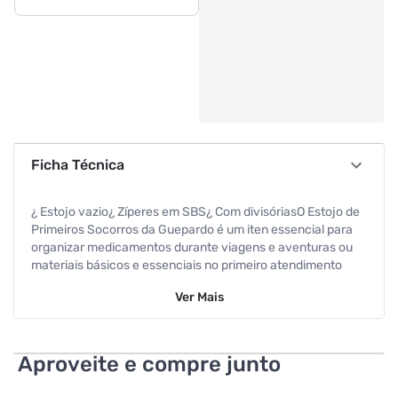
Ficha Técnica
¿ Estojo vazio¿ Zíperes em SBS¿ Com divisóriasO Estojo de
Primeiros Socorros da Guepardo é um iten essencial para
organizar medicamentos durante viagens e aventuras ou
materiais básicos e essenciais no primeiro atendimento
como, por exemplo: luvas, gaze, esparadrapo, ataduras,
Ver
Mais
etc.Desenvolvido em poliéster ripstop, possui grande
resistência para atividades mais intensas como trilha e
escalada.Produto desenvolvido para praticantes de
esportes ou para pessoas que tenham interesse em
Aproveite e compre junto
adquirir um estojo básico de primeiros socorros para usar
no dia a dia, já que não ocupa muito volume.Conta com 1