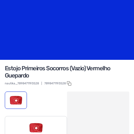
Estojo Primeiros Socorros (Vazio) Vermelho
Guepardo
nautika_7898471193528
|
7898471193528