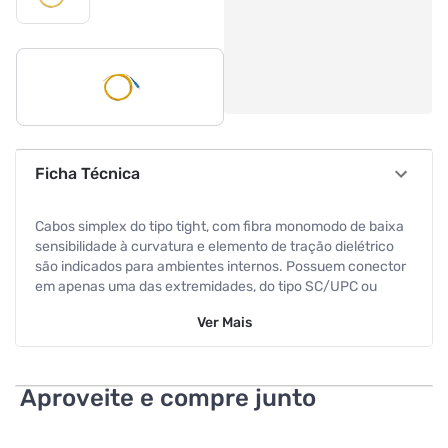
Ficha Técnica
Cabos simplex do tipo tight, com fibra monomodo de baixa
sensibilidade à curvatura e elemento de tração dielétrico
são indicados para ambientes internos. Possuem conector
em apenas uma das extremidades, do tipo SC/UPC ou
SC/APC e capa com material retardante à chama, que
Ver
Mais
garante uma proteção contra propagação de fogo.
ESPECIFICAÇÕES TÉCNICAS
Aproveite e compre junto
Características:
Marca: Intelbras