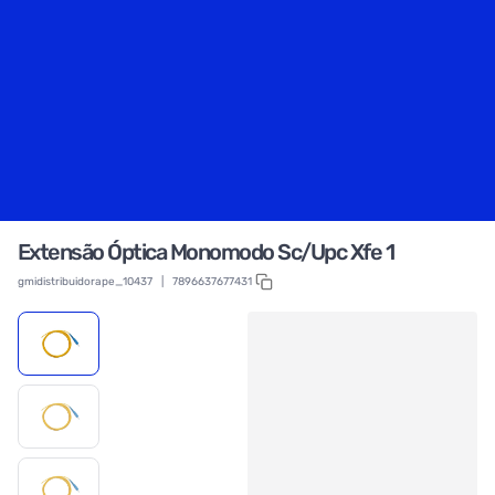
Extensão Óptica Monomodo Sc/Upc Xfe 1
gmidistribuidorape_10437
|
7896637677431