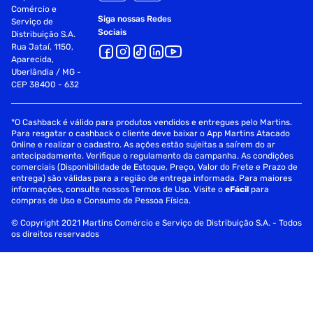
Comércio e
Siga nossas Redes
Serviço de
Ferrolho: Zircônia
Sociais
Distribuição S.A.
Rua Jataí, 1150,
Cordão óptico:
Aparecida,
Uberlândia / MG -
Diâmetro: 2 mm
CEP 38400 - 632
Material: PVC
*O Cashback é válido para produtos vendidos e entregues pelo Martins.
Cor: Amarelo
Para resgatar o cashback o cliente deve baixar o App Martins Atacado
Online e realizar o cadastro. As ações estão sujeitas a saírem do ar
antecipadamente. Verifique o regulamento da campanha. As condições
Classe de flamabilidade: COG
comerciais (Disponibilidade de Estoque, Preço, Valor do Frete e Prazo de
entrega) são válidas para a região de entrega informada. Para maiores
Elemento de tração: Dielétrico
informações, consulte nossos Termos de Uso. Visite o
eFácil
para
compras de Uso e Consumo de Pessoa Física.
Raio de curvatura mínimo: 15 mm
© Copyright 2021 Martins Comércio e Serviço de Distribuição S.A. - Todos
os direitos reservados
Fibra óptica: ITU-T G.657A1
Diâmetro do revestimento secundário: 0,9 ± 0,05 mm
Atenuação: