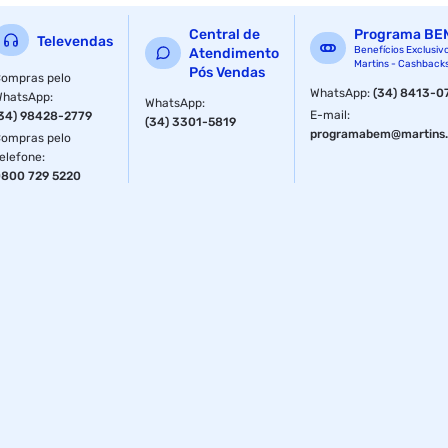
Modelo: 4830048
Central de
Programa BE
Televendas
Benefícios Exclusiv
Atendimento
Martins - Cashback
Pós Vendas
»
ompras pelo
WhatsApp
:
(34) 8413-0
WhatsApp
:
WhatsApp
:
Distribuição de sinais ópticos
E-mail
:
34) 98428-2779
(34) 3301-5819
programabem@martins.
ompras pelo
»
elefone
:
800 729 5220
Sistema de distribuição FTTx
»
Redes de telecomunicação
»
Redes LAN e WAN
»
CATV