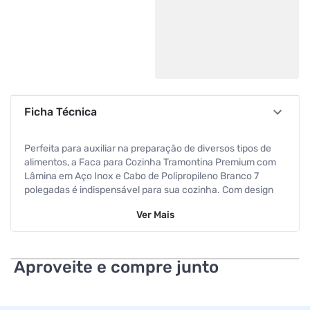
Ficha Técnica
Perfeita para auxiliar na preparação de diversos tipos de
alimentos, a Faca para Cozinha Tramontina Premium com
Lâmina em Aço Inox e Cabo de Polipropileno Branco 7
polegadas é indispensável para sua cozinha. Com design
moderno, ela possui lâmina de 7 polegadas produzida em
Ver
Mais
aço inox. Apresenta ainda alta durabilidade no fio de corte
devido ao tratamento térmico aplicado à peça. O cabo de
polipropileno branco é anatômico e texturizado, garantindo
um uso mais seguro e confortável do produto. Com lâmina
Aproveite e compre junto
rígida e estreita, facilita o corte de diversos alimentos. É
ainda muito fácil de limpar e pode ir à máquina de lavar
louças todos os dias. Uma faca de alta performance que vai