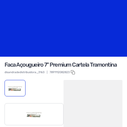
Faca Açougueiro 7" Premium Cartela Tramontina
disandradedistribuidora_3163
|
7891112082823