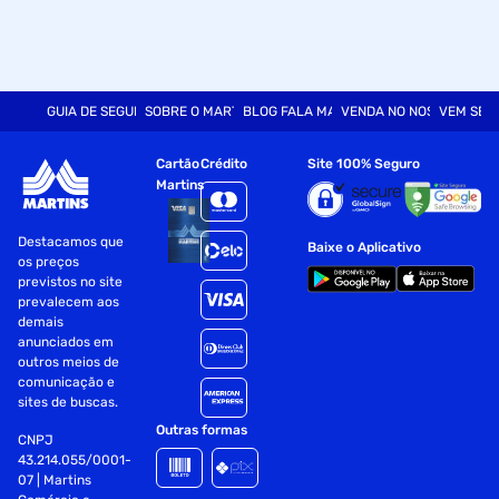
GUIA DE SEGURANÇA
SOBRE O MARTINS
BLOG FALA MART
VENDA NO NOSSO SITE
VEM SER
Cartão
Crédito
Site 100% Seguro
Martins
Destacamos que
Baixe o Aplicativo
os preços
previstos no site
prevalecem aos
demais
anunciados em
outros meios de
comunicação e
sites de buscas.
Outras formas
CNPJ
43.214.055/0001-
07 | Martins