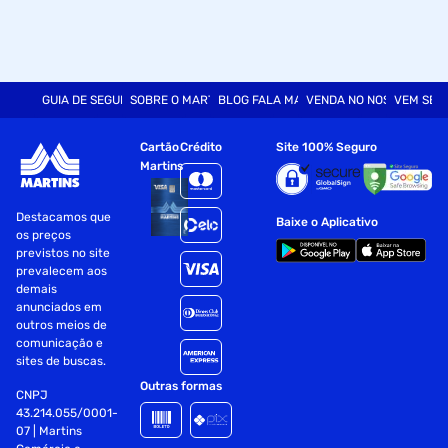
GUIA DE SEGURANÇA
SOBRE O MARTINS
BLOG FALA MART
VENDA NO NOSSO SITE
VEM SER
Cartão
Crédito
Site 100% Seguro
Martins
Destacamos que
Baixe o Aplicativo
os preços
previstos no site
prevalecem aos
demais
anunciados em
outros meios de
comunicação e
sites de buscas.
Outras formas
CNPJ
43.214.055/0001-
07 | Martins