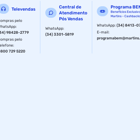
Central de
Programa BE
Televendas
Benefícios Exclusiv
Atendimento
Martins - Cashback
Pós Vendas
ompras pelo
WhatsApp
:
(34) 8413-0
WhatsApp
:
WhatsApp
:
E-mail
:
34) 98428-2779
(34) 3301-5819
programabem@martins.
ompras pelo
elefone
:
800 729 5220