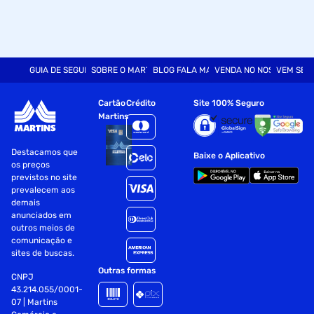
GUIA DE SEGURANÇA
SOBRE O MARTINS
BLOG FALA MART
VENDA NO NOSSO SITE
VEM SER
Cartão
Crédito
Site 100% Seguro
Martins
Destacamos que
Baixe o Aplicativo
os preços
previstos no site
prevalecem aos
demais
anunciados em
outros meios de
comunicação e
sites de buscas.
Outras formas
CNPJ
43.214.055/0001-
07 | Martins