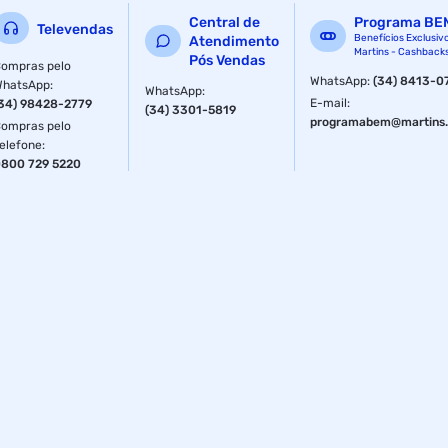
alimentos mais rígidos.
Central de
Programa BE
Televendas
- leve, fácil de utilizar e com design super ergonômico.
Benefícios Exclusiv
Atendimento
Martins - Cashback
Pós Vendas
ompras pelo
Especificações
WhatsApp
:
(34) 8413-0
WhatsApp
:
WhatsApp
:
E-mail
:
34) 98428-2779
(34) 3301-5819
Voltagem do Produto
220 V
programabem@martins.
ompras pelo
elefone
:
800 729 5220