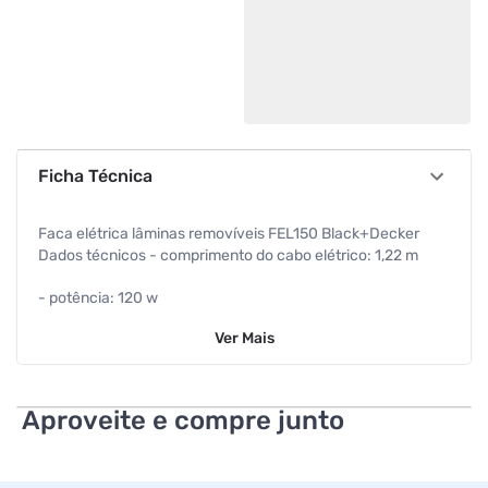
Ficha Técnica
Faca elétrica lâminas removíveis FEL150 Black+Decker
Dados técnicos - comprimento do cabo elétrico: 1,22 m
- potência: 120 w
Ver
Mais
- frequência: 60 hz
- consumo de energia: 0,016 kw/h
Aproveite e compre junto
- certificado inmetro: bra20-00083
- garantia 1 ano Características - corta suavemente os