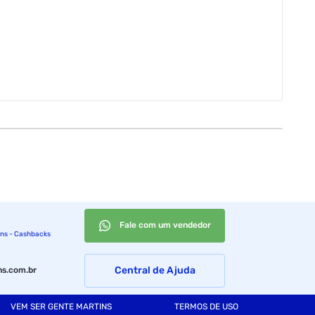
Fale com um vendedor
ins - Cashbacks
Central de Ajuda
s.com.br
VEM SER GENTE MARTINS
TERMOS DE USO