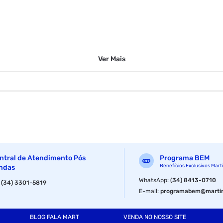
Ver
Mais
ntral de Atendimento Pós
Programa BEM
Benefícios Exclusivos Mart
ndas
WhatsApp
:
(34) 8413-0710
:
(34) 3301-5819
E-mail
:
programabem@martin
BLOG FALA MART
VENDA NO NOSSO SITE