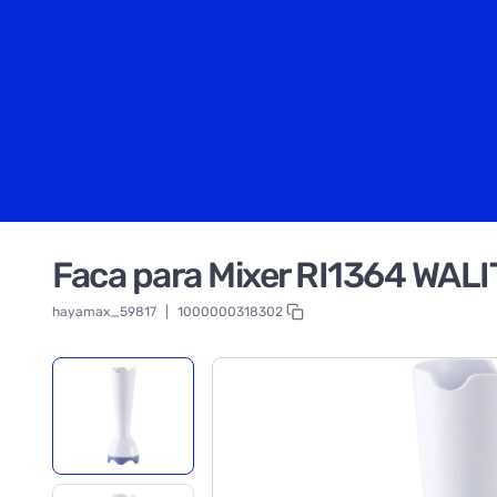
Faca para Mixer RI1364 WAL
hayamax_59817
|
1000000318302