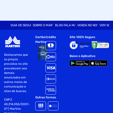
GUIA DE SEGURANÇA
SOBRE O MARTINS
BLOG FALA MART
VENDA NO NOSSO SITE
VEM SER
Cartão
Crédito
Site 100% Seguro
Martins
Destacamos que
Baixe o Aplicativo
os preços
previstos no site
prevalecem aos
demais
anunciados em
outros meios de
comunicação e
sites de buscas.
Outras formas
CNPJ
43.214.055/0001-
07 | Martins