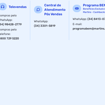
Central de
Programa BE
Televendas
Benefícios Exclusiv
Atendimento
Martins - Cashback
Pós Vendas
ompras pelo
WhatsApp
:
(34) 8413-0
WhatsApp
:
WhatsApp
:
E-mail
:
34) 98428-2779
(34) 3301-5819
programabem@martins.
ompras pelo
elefone
:
800 729 5220