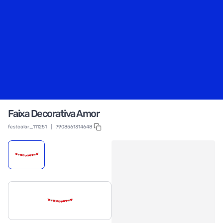
Faixa Decorativa Amor
festcolor_111251
|
7908561314648