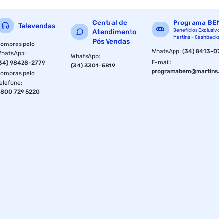
Central de
Programa BE
Televendas
Benefícios Exclusiv
Atendimento
Martins - Cashback
Pós Vendas
ompras pelo
WhatsApp
:
(34) 8413-0
WhatsApp
:
WhatsApp
:
E-mail
:
34) 98428-2779
(34) 3301-5819
programabem@martins.
ompras pelo
elefone
:
800 729 5220