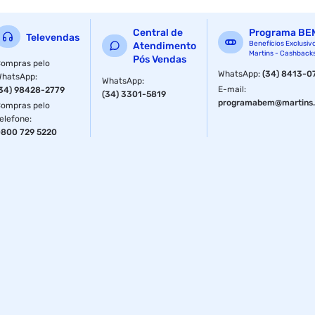
Central de
Programa BE
Televendas
Benefícios Exclusiv
Atendimento
Martins - Cashback
Pós Vendas
ompras pelo
WhatsApp
:
(34) 8413-0
WhatsApp
:
WhatsApp
:
E-mail
:
34) 98428-2779
(34) 3301-5819
programabem@martins.
ompras pelo
elefone
:
800 729 5220