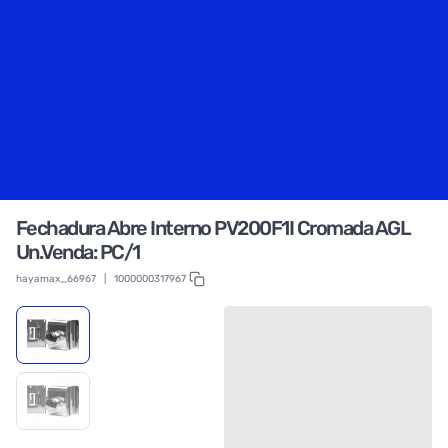
Fechadura Abre Interno PV200F1I Cromada AGL
Un.Venda: PC/1
hayamax_66967
|
1000000317967