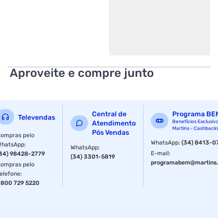
Aproveite e compre junto
Central de
Programa BE
Televendas
Benefícios Exclusiv
Atendimento
Martins - Cashback
Pós Vendas
ompras pelo
WhatsApp
:
(34) 8413-0
WhatsApp
:
WhatsApp
:
E-mail
:
34) 98428-2779
(34) 3301-5819
programabem@martins.
ompras pelo
elefone
:
800 729 5220