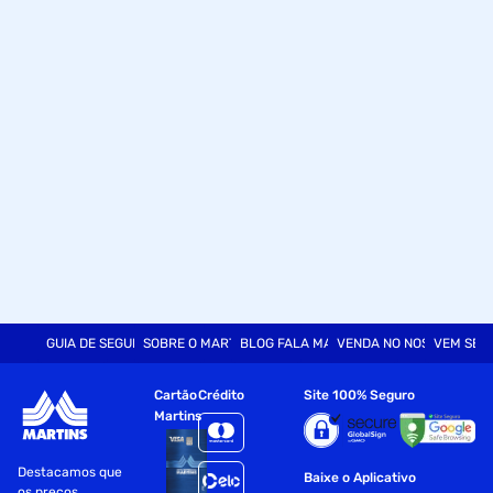
GUIA DE SEGURANÇA
SOBRE O MARTINS
BLOG FALA MART
VENDA NO NOSSO SITE
VEM SER
Cartão
Crédito
Site 100% Seguro
Martins
Destacamos que
Baixe o Aplicativo
os preços