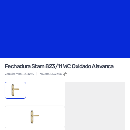
Fechadura Stam 823/11 WC Oxidado Alavanca
vemkitemba_004259
|
7893858332606