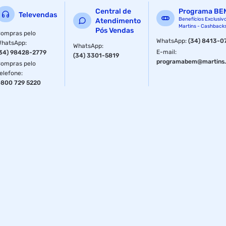
Central de
Programa BE
Televendas
Benefícios Exclusiv
Atendimento
Martins - Cashback
Pós Vendas
ompras pelo
WhatsApp
:
(34) 8413-0
WhatsApp
:
WhatsApp
:
E-mail
:
34) 98428-2779
(34) 3301-5819
programabem@martins.
ompras pelo
elefone
:
800 729 5220