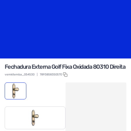
Fechadura Externa Golf Fixa Oxidada 80310 Direita
vemkitemba_054530
|
7893858350570