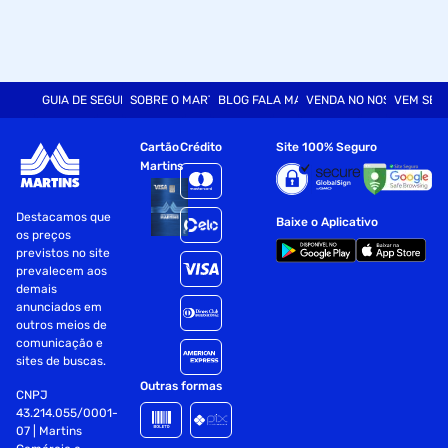
GUIA DE SEGURANÇA
SOBRE O MARTINS
BLOG FALA MART
VENDA NO NOSSO SITE
VEM SER
Cartão
Crédito
Site 100% Seguro
Martins
Destacamos que
Baixe o Aplicativo
os preços
previstos no site
prevalecem aos
demais
anunciados em
outros meios de
comunicação e
sites de buscas.
Outras formas
CNPJ
43.214.055/0001-
07 | Martins