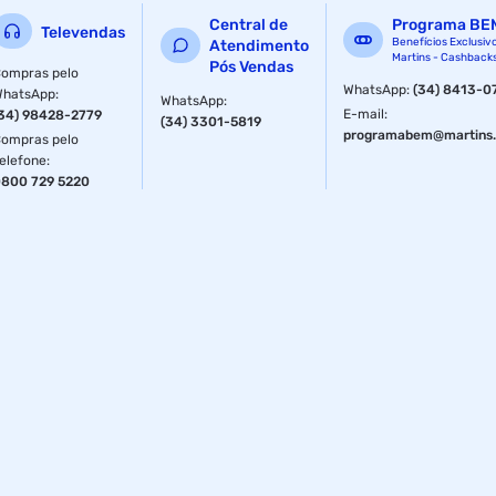
Central de
Programa BE
Televendas
Benefícios Exclusiv
Atendimento
Martins - Cashback
Pós Vendas
ompras pelo
WhatsApp
:
(34) 8413-0
WhatsApp
:
WhatsApp
:
E-mail
:
34) 98428-2779
(34) 3301-5819
programabem@martins.
ompras pelo
elefone
:
800 729 5220