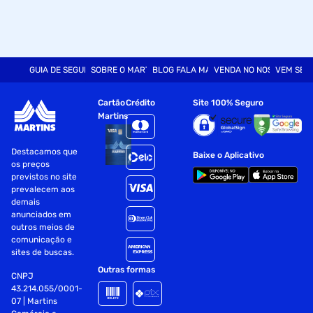
GUIA DE SEGURANÇA
SOBRE O MARTINS
BLOG FALA MART
VENDA NO NOSSO SITE
VEM SER
Cartão
Crédito
Site 100% Seguro
Martins
Destacamos que
Baixe o Aplicativo
os preços
previstos no site
prevalecem aos
demais
anunciados em
outros meios de
comunicação e
sites de buscas.
Outras formas
CNPJ
43.214.055/0001-
07 | Martins