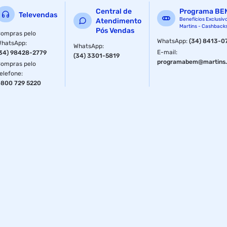
Central de
Programa BE
Televendas
Benefícios Exclusiv
Atendimento
Martins - Cashback
Pós Vendas
ompras pelo
WhatsApp
:
(34) 8413-0
WhatsApp
:
WhatsApp
:
E-mail
:
34) 98428-2779
(34) 3301-5819
programabem@martins.
ompras pelo
elefone
:
800 729 5220