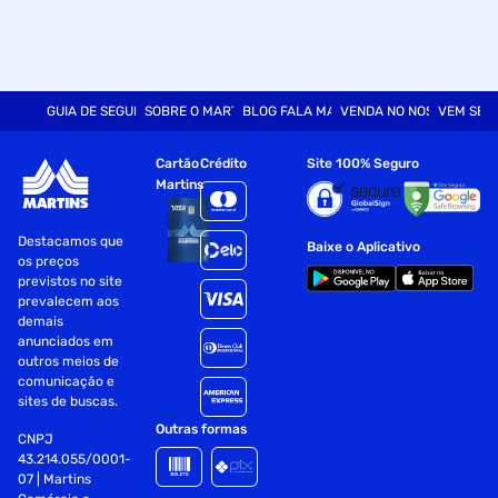
GUIA DE SEGURANÇA
SOBRE O MARTINS
BLOG FALA MART
VENDA NO NOSSO SITE
VEM SER
Cartão
Crédito
Site 100% Seguro
Martins
Destacamos que
Baixe o Aplicativo
os preços
previstos no site
prevalecem aos
demais
anunciados em
outros meios de
comunicação e
sites de buscas.
Outras formas
CNPJ
43.214.055/0001-
07 | Martins