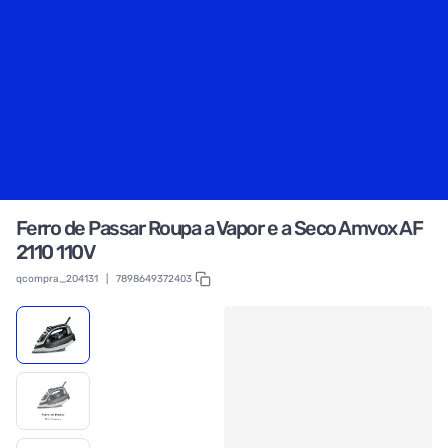
Ferro de Passar Roupa a Vapor e a Seco Amvox AF
2110 110V
qcompra_204131
|
7898649372403