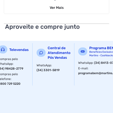
impecável e profissional. Torne sua rotina mais prática e
Ver
Mais
eficiente!
Aproveite e compre junto
Central de
Programa BE
Televendas
Benefícios Exclusiv
Atendimento
Martins - Cashback
Pós Vendas
ompras pelo
WhatsApp
:
(34) 8413-0
WhatsApp
:
WhatsApp
:
E-mail
:
34) 98428-2779
(34) 3301-5819
programabem@martins.
ompras pelo
elefone
:
800 729 5220