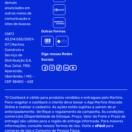
demais
anunciados em
outros meios de
comunicação e
sites de buscas.
Outras formas
CNPJ
43.214.055/0001-
07 | Martins
Comércio e
Siga nossas Redes
Serviço de
Sociais
Distribuição S.A.
Rua Jataí, 1150,
Aparecida,
Uberlândia / MG -
CEP 38400 - 632
*O Cashback é válido para produtos vendidos e entregues pelo Martins.
Para resgatar o cashback o cliente deve baixar o App Martins Atacado
Online e realizar o cadastro. As ações estão sujeitas a saírem do ar
antecipadamente. Verifique o regulamento da campanha. As condições
comerciais (Disponibilidade de Estoque, Preço, Valor do Frete e Prazo de
entrega) são válidas para a região de entrega informada. Para maiores
informações, consulte nossos Termos de Uso. Visite o
eFácil
para
compras de Uso e Consumo de Pessoa Física.