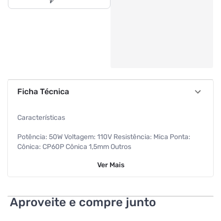
Ficha Técnica
Características
Potência: 50W Voltagem: 110V Resistência: Mica Ponta:
Cônica: CP60P Cônica 1,5mm Outros
Ver
Mais
Informação adicional:
- Aquecimento: Rápido.
Aproveite e compre junto
- Conjunto de resistência e tubo metálico substituível.