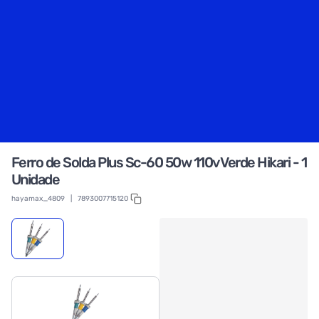
Ferro de Solda Plus Sc-60 50w 110v Verde Hikari - 1
Unidade
hayamax_4809
|
7893007715120