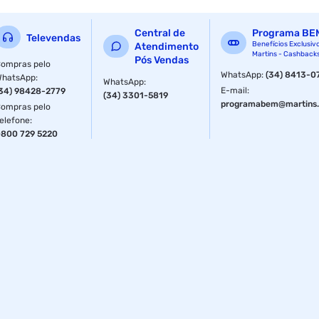
- Tratamento de ferro e alumínio proporciona maior
durabilidade a ponta.
Central de
Programa BE
Televendas
- Cabo de força: Certificado pelo Inmetro.
Benefícios Exclusiv
Atendimento
Martins - Cashback
Pós Vendas
ompras pelo
- Potência de consumo: 50W
WhatsApp
:
(34) 8413-0
WhatsApp
:
WhatsApp
:
E-mail
:
34) 98428-2779
(34) 3301-5819
- Temperatura máxima: 510°C
programabem@martins.
ompras pelo
elefone
:
- Peso: 155g.
800 729 5220