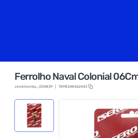
Ferrolho Naval Colonial 06Cm
vemkitemba_054839
|
7898348462443