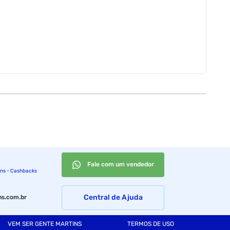
Fale com um vendedor
ins - Cashbacks
Central de Ajuda
s.com.br
VEM SER GENTE MARTINS
TERMOS DE USO