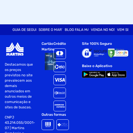
GUIA DE SEGURANÇA
SOBRE O MARTINS
BLOG FALA MART
VENDA NO NOSSO SITE
VEM SER
Cartão
Crédito
Site 100% Seguro
Martins
Destacamos que
Baixe o Aplicativo
os preços
previstos no site
prevalecem aos
demais
anunciados em
outros meios de
comunicação e
sites de buscas.
Outras formas
CNPJ
43.214.055/0001-
07 | Martins