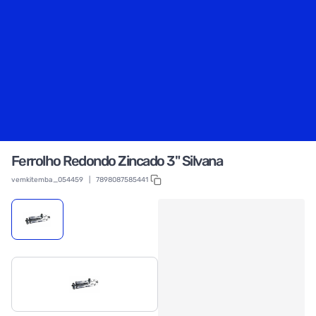
Ferrolho Redondo Zincado 3" Silvana
vemkitemba_054459
|
7898087585441