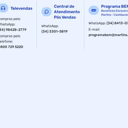
Central de
Programa BE
Televendas
Benefícios Exclusiv
Atendimento
Martins - Cashback
Pós Vendas
ompras pelo
WhatsApp
:
(34) 8413-0
WhatsApp
:
WhatsApp
:
E-mail
:
34) 98428-2779
(34) 3301-5819
programabem@martins.
ompras pelo
elefone
:
800 729 5220