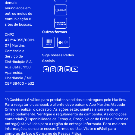
demais
anunciados em
outros meios de
comunicação e
sites de buscas.
Outras formas
CNPJ
43.214.055/0001-
07 | Martins
Comércio e
Siga nossas Redes
Serviço de
Sociais
Distribuição S.A.
Rua Jataí, 1150,
Aparecida,
Uberlândia / MG -
CEP 38400 - 632
*O Cashback é válido para produtos vendidos e entregues pelo Martins.
Para resgatar o cashback o cliente deve baixar o App Martins Atacado
Online e realizar o cadastro. As ações estão sujeitas a saírem do ar
antecipadamente. Verifique o regulamento da campanha. As condições
comerciais (Disponibilidade de Estoque, Preço, Valor do Frete e Prazo de
entrega) são válidas para a região de entrega informada. Para maiores
informações, consulte nossos Termos de Uso. Visite o
eFácil
para
compras de Uso e Consumo de Pessoa Física.