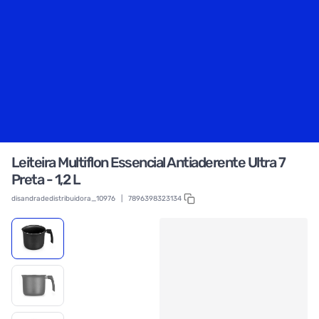
Leiteira Multiflon Essencial Antiaderente Ultra 7
Preta - 1,2 L
disandradedistribuidora_10976
|
7896398323134