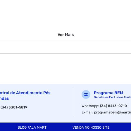
Ver
Mais
ntral de Atendimento Pós
Programa BEM
Benefícios Exclusivos Mart
ndas
WhatsApp
:
(34) 8413-0710
:
(34) 3301-5819
E-mail
:
programabem@martin
BLOG FALA MART
VENDA NO NOSSO SITE