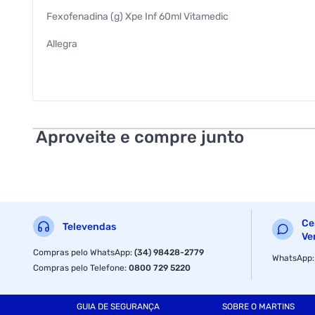
Fexofenadina (g) Xpe Inf 60ml Vitamedic
Allegra
Antihistaminicos Sistemicos
Fexofenadina (g) Xpe 60ml Vitamedic
Fexofenadina 6mg/ml
Aproveite e compre junto
Vitamedic
Ce
Televendas
Ve
Compras pelo WhatsApp
:
(34) 98428-2779
WhatsApp
Compras pelo Telefone
:
0800 729 5220
GUIA DE SEGURANÇA
SOBRE O MARTINS