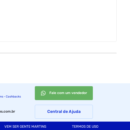
Fale com um vendedor
ins - Cashbacks
Central de Ajuda
s.com.br
VEM SER GENTE MARTINS
TERMOS DE USO