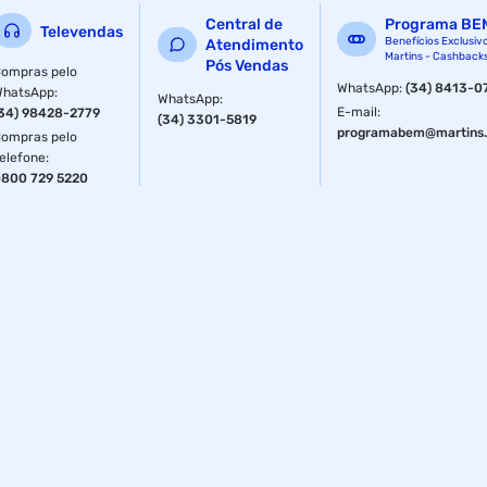
Central de
Programa BE
Televendas
Benefícios Exclusiv
Atendimento
Martins - Cashback
Pós Vendas
ompras pelo
WhatsApp
:
(34) 8413-0
WhatsApp
:
WhatsApp
:
E-mail
:
34) 98428-2779
(34) 3301-5819
programabem@martins.
ompras pelo
elefone
:
800 729 5220