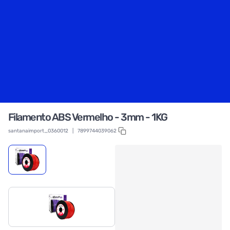
Filamento ABS Vermelho - 3mm - 1KG
santanaimport_0360012
|
7899744039062