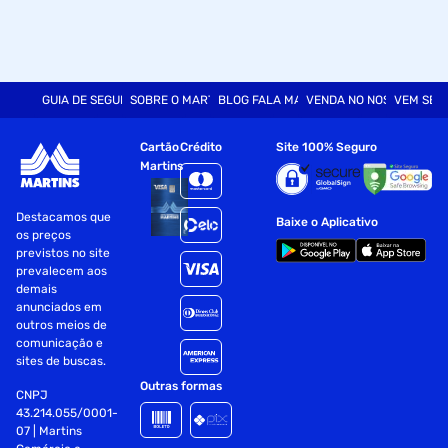
GUIA DE SEGURANÇA
SOBRE O MARTINS
BLOG FALA MART
VENDA NO NOSSO SITE
VEM SER
Cartão
Crédito
Site 100% Seguro
Martins
Destacamos que
Baixe o Aplicativo
os preços
previstos no site
prevalecem aos
demais
anunciados em
outros meios de
comunicação e
sites de buscas.
Outras formas
CNPJ
43.214.055/0001-
07 | Martins