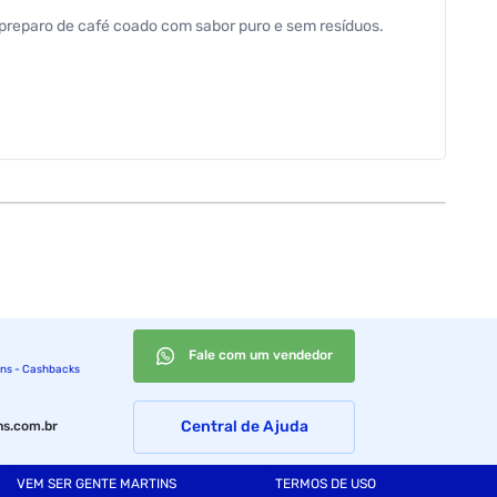
 o preparo de café coado com sabor puro e sem resíduos.
Fale com um vendedor
ins - Cashbacks
Central de Ajuda
s.com.br
VEM SER GENTE MARTINS
TERMOS DE USO