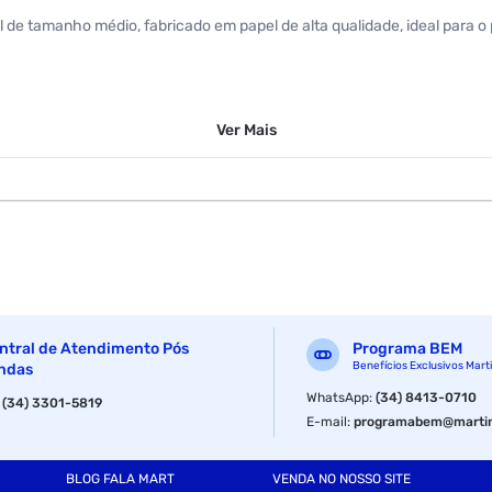
vel de tamanho médio, fabricado em papel de alta qualidade, ideal para
Ver
Mais
ntral de Atendimento Pós
Programa BEM
Benefícios Exclusivos Mart
ndas
WhatsApp
:
(34) 8413-0710
:
(34) 3301-5819
E-mail
:
programabem@martin
BLOG FALA MART
VENDA NO NOSSO SITE