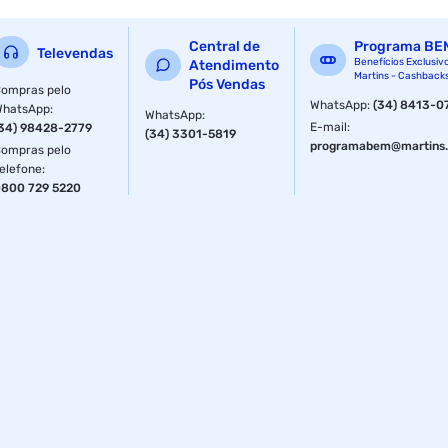
Central de
Programa BE
Televendas
Benefícios Exclusiv
Atendimento
Martins - Cashback
Pós Vendas
ompras pelo
WhatsApp
:
(34) 8413-0
WhatsApp
:
WhatsApp
:
E-mail
:
34) 98428-2779
(34) 3301-5819
programabem@martins.
ompras pelo
elefone
:
800 729 5220