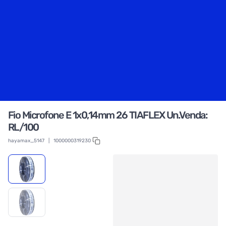
Fio Microfone E 1x0,14mm 26 TIAFLEX Un.Venda:
RL/100
hayamax_5147
|
1000000319230