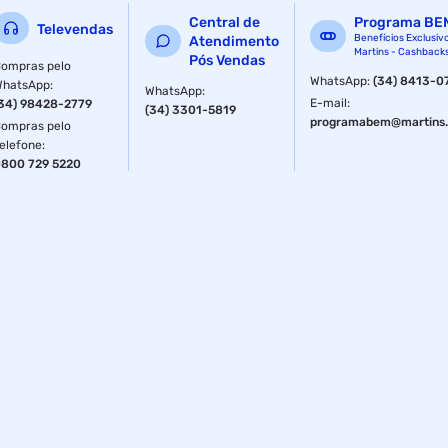
Central de
Programa BE
Televendas
Benefícios Exclusiv
Atendimento
Martins - Cashback
Pós Vendas
ompras pelo
WhatsApp
:
(34) 8413-0
WhatsApp
:
WhatsApp
:
E-mail
:
34) 98428-2779
(34) 3301-5819
programabem@martins.
ompras pelo
elefone
:
800 729 5220