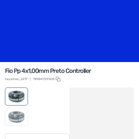
Fio Pp 4x1,00mm Preto Controller
hayamax_5217
|
7898417291615