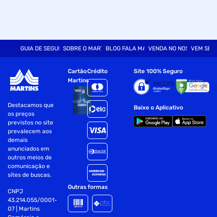
GUIA DE SEGURANÇA
SOBRE O MARTINS
BLOG FALA MART
VENDA NO NOSSO SITE
VEM SER
Cartão
Crédito
Site 100% Seguro
Martins
Destacamos que
Baixe o Aplicativo
os preços
previstos no site
prevalecem aos
demais
anunciados em
outros meios de
comunicação e
sites de buscas.
Outras formas
CNPJ
43.214.055/0001-
07 | Martins