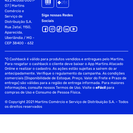
43.214.055/0001-
e tenha sempre correções precisas e práticas para suas
07 | Martins
tarefas do dia a dia!
Comércio e
Siga nossas Redes
Serviço de
Sociais
Palavras Chave:
Distribuição S.A.
Rua Jataí, 1150,
Aparecida,
corretivo em fita, corretivo BIC, fita corretiva 12m, TK
Uberlândia / MG -
Shopping corretivo, corretivo ergonômico, corretivo para
CEP 38400 - 632
escola, corretivo sustentável, fita de correção, corretivo
para escritório, fita corretiva de longa duração, corretivo
instantâneo, corretivo de material PET, corretivo para
*O Cashback é válido para produtos vendidos e entregues pelo Martins.
escritório, corretivo resistente, correção instantânea,
Para resgatar o cashback o cliente deve baixar o App Martins Atacado
Online e realizar o cadastro. As ações estão sujeitas a saírem do ar
corretivo fácil de usar, BIC Super Tape
antecipadamente. Verifique o regulamento da campanha. As condições
comerciais (Disponibilidade de Estoque, Preço, Valor do Frete e Prazo de
entrega) são válidas para a região de entrega informada. Para maiores
informações, consulte nossos Termos de Uso. Visite o
eFácil
para
compras de Uso e Consumo de Pessoa Física.
© Copyright 2021 Martins Comércio e Serviço de Distribuição S.A. - Todos
os direitos reservados