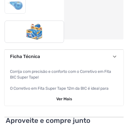
Ficha Técnica
Corrija com precisão e conforto com o Corretivo em Fita
BIC Super Tape!
O Corretivo em Fita Super Tape 12m da BIC é ideal para
quem busca eficiência e qualidade em suas correções, seja
Ver
Mais
no ambiente escolar, acadêmico ou profissional. Com uma
fita de 12 metros, oferece ótimo rendimento, permitindo que
você faça correções nítidas e instantâneas sem
necessidade de esperar pela secagem.
Aproveite e compre junto