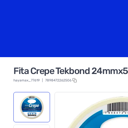
Fita Crepe Tekbond 24mmx
hayamax_77619
|
7898472262506