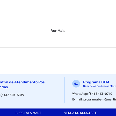
Ver
Mais
cha
, pintura e outros usos diversos
ntral de Atendimento Pós
Programa BEM
Benefícios Exclusivos Mart
ndas
WhatsApp
:
(34) 8413-0710
:
(34) 3301-5819
E-mail
:
programabem@martin
por rolo
BLOG FALA MART
VENDA NO NOSSO SITE