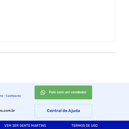
Fale com um vendedor
ins - Cashbacks
Central de Ajuda
s.com.br
VEM SER GENTE MARTINS
TERMOS DE USO