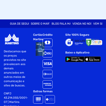
GUIA DE SEGURANÇA
SOBRE O MARTINS
BLOG FALA MART
VENDA NO NOSSO SITE
VEM SER
Cartão
Crédito
Site 100% Seguro
Martins
Destacamos que
Baixe o Aplicativo
os preços
previstos no site
prevalecem aos
demais
anunciados em
outros meios de
comunicação e
sites de buscas.
Outras formas
CNPJ
43.214.055/0001-
07 | Martins