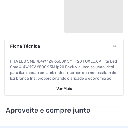
Ficha Técnica
FITA LED SMD 4.4W 12V 6500K 5M IP20 FOXLUX A Fita Led
Smd 4.4W 12V 6500K 5M Ip20 Foxlux e uma solucao ideal
para iluminacao em ambientes internos que necessitam de
luz branca fria, proporcionando claridade e economia ao
longo de seus 5 metros. CARACTERISTICAS TECNICAS
Ver
Mais
Potencia de 4.4W por metro Tensao de operacao 12V
Temperatura de cor 6500K (luz branca fria) Comprimento
total de 5 metros Grau de protecao Ip20 para uso interno
Tecnologia SMD para maior durabilidade e eficiencia PARA
Aproveite e compre junto
QUE SERVE Indicada para iluminacao decorativa e
funcional em areas internas como cozinhas, escritórios,
vitrines e ambientes que requerem luz clara e precisa.