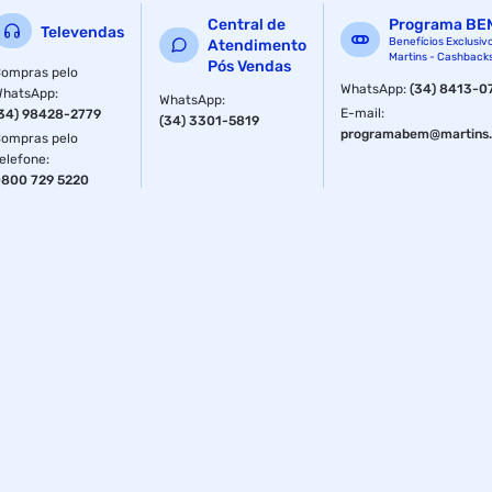
Central de
Programa BE
Televendas
Benefícios Exclusiv
Atendimento
Martins - Cashback
Pós Vendas
ompras pelo
WhatsApp
:
(34) 8413-0
WhatsApp
:
WhatsApp
:
E-mail
:
34) 98428-2779
(34) 3301-5819
programabem@martins.
ompras pelo
elefone
:
800 729 5220