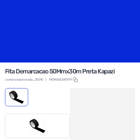
Fita Demarcacao 50Mmx30m Preta Kapazi
comercialalvorada_15010
|
7909065290179