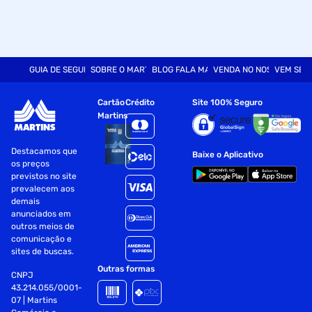
GUIA DE SEGURANÇA
SOBRE O MARTINS
BLOG FALA MART
VENDA NO NOSSO SITE
VEM SER
Cartão
Crédito
Site 100% Seguro
Martins
Destacamos que
Baixe o Aplicativo
os preços
previstos no site
prevalecem aos
demais
anunciados em
outros meios de
comunicação e
sites de buscas.
Outras formas
CNPJ
43.214.055/0001-
07 | Martins