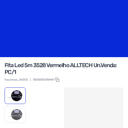
Fita Led 5m 3528 Vermelho ALLTECH Un.Venda:
PC/1
hayamax_54203
|
1000000318449