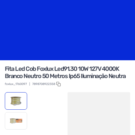
Fita Led Cob Foxlux Led91.30 10W 127V 4000K
Branco Neutro 50 Metros Ip65 Iluminação Neutra
foxlux_1760097
|
7898708922358