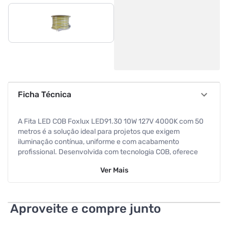
Ficha Técnica
A Fita LED COB Foxlux LED91.30 10W 127V 4000K com 50
metros é a solução ideal para projetos que exigem
iluminação contínua, uniforme e com acabamento
profissional. Desenvolvida com tecnologia COB, oferece
alta densidade de LEDs, eliminando pontos aparentes e
Ver
Mais
proporcionando um efeito linear sofisticado. Com
temperatura de cor de 4000K (branco neutro), entrega
iluminação equilibrada, perfeita para ambientes que
precisam de conforto visual aliado à boa visibilidade. É
Aproveite e compre junto
indicada para aplicações como sancas, corredores, vitrines,
painéis decorativos, áreas comerciais, varandas e