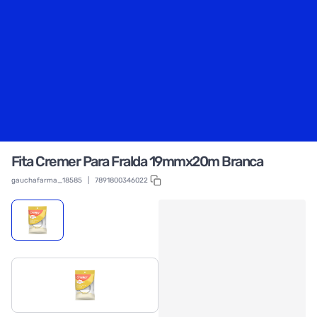
Fita Cremer Para Fralda 19mmx20m Branca
gauchafarma_18585
|
7891800346022