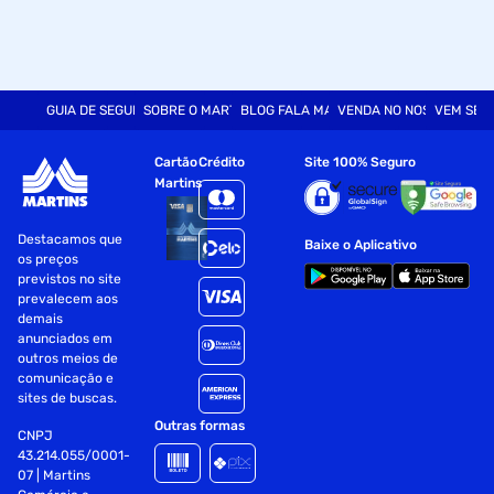
Largura: 1,9cm
Tamanho: 20m
Fornecedor: Cremer S/A
GUIA DE SEGURANÇA
SOBRE O MARTINS
BLOG FALA MART
VENDA NO NOSSO SITE
VEM SER
Especificações
Cartão
Crédito
Site 100% Seguro
Martins
Cor
Branco
Destacamos que
Baixe o Aplicativo
os preços
previstos no site
prevalecem aos
demais
anunciados em
outros meios de
comunicação e
sites de buscas.
Outras formas
CNPJ
43.214.055/0001-
07 | Martins