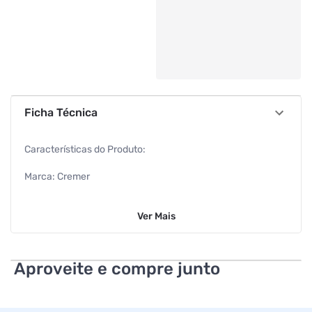
Ficha Técnica
Características do Produto:
Marca: Cremer
Tipo de Produto: Fita adesiva para fralda – Luxo
Ver
Mais
Cor: Branca
Referência: 346022
Aproveite e compre junto
Registro ANVISA: Isento