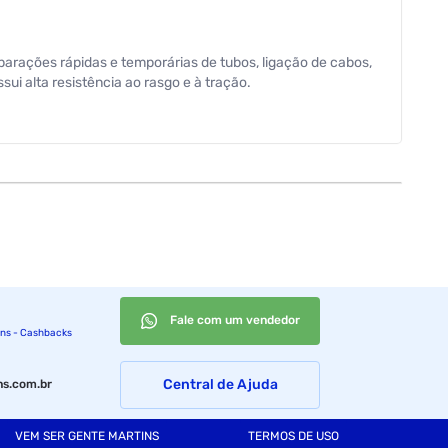
parações rápidas e temporárias de tubos, ligação de cabos,
ui alta resistência ao rasgo e à tração.
Fale com um vendedor
ins - Cashbacks
Central de Ajuda
s.com.br
VEM SER GENTE MARTINS
TERMOS DE USO