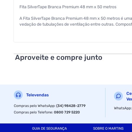
Fita SilverTape Branca Premium 48 mm x 50 metros
A Fita SilverTape Branca Premium 48 mm x 50 metros é uma f
vedação de tubulações de ventilação entre outras. Composta 
Aplicações:
segmento náutico;
Aproveite e compre junto
esportes;
indústria de refrigeração;
aplicações domésticas;
fechamento de embalagens pesadas.
Ce
Televendas
Ve
Compras pelo WhatsApp
:
(34) 98428-2779
WhatsApp
Compras pelo Telefone
:
0800 729 5220
GUIA DE SEGURANÇA
SOBRE O MARTINS