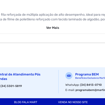
ita reforçada de múltipla aplicação de alto desempenho, ideal para re
de filme de polietileno reforçado com tecido laminado de algodão, poss
Ver
Mais
ntral de Atendimento Pós
Programa BEM
Benefícios Exclusivos Mart
ndas
WhatsApp
:
(34) 8413-0710
:
(34) 3301-5819
E-mail
:
programabem@martin
BLOG FALA MART
VENDA NO NOSSO SITE