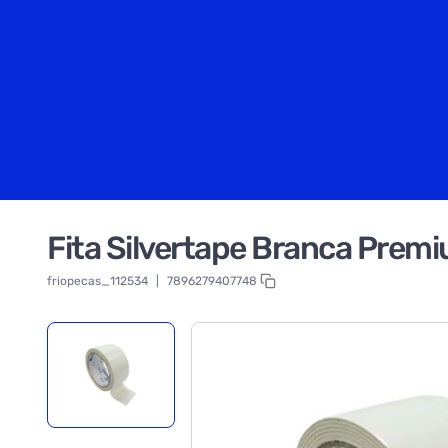
Fita Silvertape Branca Prem
friopecas_112534
|
7896279407748