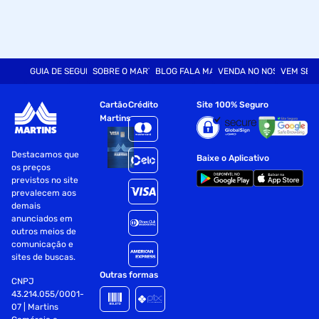
GUIA DE SEGURANÇA
SOBRE O MARTINS
BLOG FALA MART
VENDA NO NOSSO SITE
VEM SER
Cartão
Crédito
Site 100% Seguro
Martins
Destacamos que
Baixe o Aplicativo
os preços
previstos no site
prevalecem aos
demais
anunciados em
outros meios de
comunicação e
sites de buscas.
Outras formas
CNPJ
43.214.055/0001-
07 | Martins