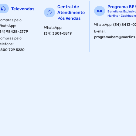
Central de
Programa BE
Televendas
Benefícios Exclusiv
Atendimento
Martins - Cashback
Pós Vendas
ompras pelo
WhatsApp
:
(34) 8413-0
WhatsApp
:
WhatsApp
:
E-mail
:
34) 98428-2779
(34) 3301-5819
programabem@martins.
ompras pelo
elefone
:
800 729 5220