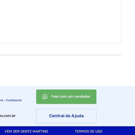
Fale com um vendedor
ins - Cashbacks
Central de Ajuda
s.com.br
VEM SER GENTE MARTINS
TERMOS DE USO