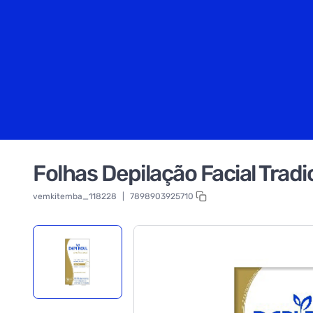
Folhas Depilação Facial Tradic
vemkitemba_118228
|
7898903925710