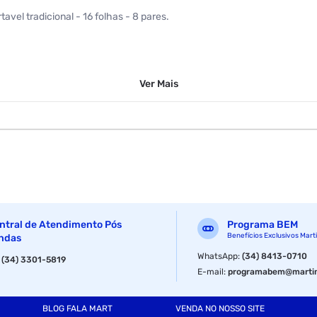
tavel tradicional - 16 folhas - 8 pares.
Ver
Mais
ntral de Atendimento Pós
Programa BEM
Benefícios Exclusivos Mart
ndas
WhatsApp
:
(34) 8413-0710
:
(34) 3301-5819
E-mail
:
programabem@martin
BLOG FALA MART
VENDA NO NOSSO SITE