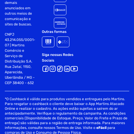
demais
anunciados em
outros meios de
comunicação e
sites de buscas.
Outras formas
CNPJ
43.214.055/0001-
07 | Martins
Comércio e
Siga nossas Redes
Serviço de
Sociais
Distribuição S.A.
Rua Jataí, 1150,
Aparecida,
Uberlândia / MG -
CEP 38400 - 632
*O Cashback é válido para produtos vendidos e entregues pelo Martins.
Para resgatar o cashback o cliente deve baixar o App Martins Atacado
Online e realizar o cadastro. As ações estão sujeitas a saírem do ar
antecipadamente. Verifique o regulamento da campanha. As condições
comerciais (Disponibilidade de Estoque, Preço, Valor do Frete e Prazo de
entrega) são válidas para a região de entrega informada. Para maiores
informações, consulte nossos Termos de Uso. Visite o
eFácil
para
compras de Uso e Consumo de Pessoa Física.