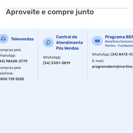
Porta micro USB, entrada auxiliar, controle de volume
embutido, microfone e hands-free.
Aproveite e compre junto
Especificações
Conectividade
Bluetooth
Central de
Programa BE
Televendas
Benefícios Exclusiv
Atendimento
Martins - Cashback
Pós Vendas
ompras pelo
WhatsApp
:
(34) 8413-0
WhatsApp
:
WhatsApp
:
E-mail
:
34) 98428-2779
(34) 3301-5819
programabem@martins.
ompras pelo
elefone
:
800 729 5220