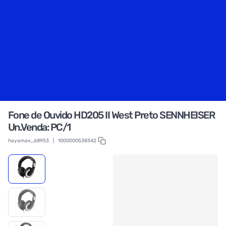
Fone de Ouvido HD205 II West Preto SENNHEISER
Un.Venda: PC/1
hayamax_68953
|
1000000538342